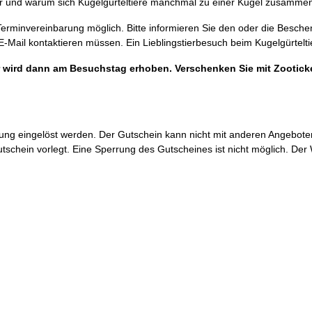
sser und warum sich Kugelgürteltiere manchmal zu einer Kugel zusammen
 Terminvereinbarung möglich. Bitte informieren Sie den oder die Besch
Mail kontaktieren müssen. Ein Lieblingstierbesuch beim Kugelgürteltie
eser wird dann am Besuchstag erhoben. Verschenken Sie mit Zootic
g eingelöst werden. Der Gutschein kann nicht mit anderen Angeboten
utschein vorlegt. Eine Sperrung des Gutscheines ist nicht möglich. De