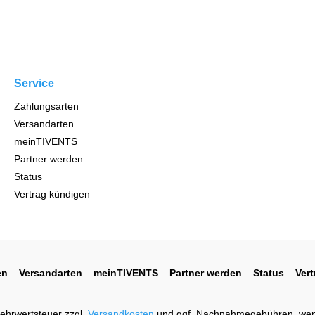
Service
Zahlungsarten
Versandarten
meinTIVENTS
Partner werden
Status
Vertrag kündigen
en
Versandarten
meinTIVENTS
Partner werden
Status
Ver
 Mehrwertsteuer zzgl.
Versandkosten
und ggf. Nachnahmegebühren, wen