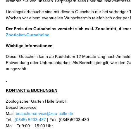
erfahren Sie von unseren Tierpflegern alles über die Insektenfre
Lieblingstierbesuche sind mit diesem Gutschein nur bei vorheriger
Wochen vor einem eventuellen Wunschtermin telefonisch oder per E-
Der Preis des Gutscheins versteht sich exkl. Zooeintritt, di
Zooticket-Gutscheine
.
Wichtige Informationen
Dieser Gutschein kann ab Kaufdatum 12 Monate lang nach Anmeldun
Entwendung oder Unbrauchbarkeit. Als Berechtigter gilt, wer den G
ausgezahlt.
KONTAKT & BUCHUNGEN
Zoologischer Garten Halle GmbH
Besucherservice
Mail:
besucherservice@zoo-halle.de
Tel.:
(0345) 5203-437
| Fax: (0345)5203-430
Mo – Fr 9:00 – 15:00 Uhr