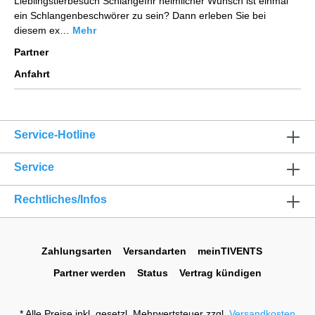
Lieblingstierbesuch SchlangeIhr heimlicher Wunsch ist einmal
ein Schlangenbeschwörer zu sein? Dann erleben Sie bei
diesem ex…
Mehr
Partner
Anfahrt
Service-Hotline
Service
Rechtliches/Infos
Zahlungsarten
Versandarten
meinTIVENTS
Partner werden
Status
Vertrag kündigen
* Alle Preise inkl. gesetzl. Mehrwertsteuer zzgl.
Versandkosten