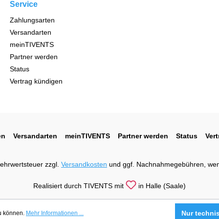
Service
Zahlungsarten
Versandarten
meinTIVENTS
Partner werden
Status
Vertrag kündigen
en
Versandarten
meinTIVENTS
Partner werden
Status
Ver
 Mehrwertsteuer zzgl.
Versandkosten
und ggf. Nachnahmegebühren, wen
Realisiert durch TIVENTS mit
in Halle (Saale)
Nur techni
zu können.
Mehr Informationen ...