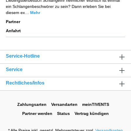
Lieblingstierbesuch SchlangeIhr heimlicher Wunsch ist einmal
ein Schlangenbeschwörer zu sein? Dann erleben Sie bei
diesem ex…
Mehr
Partner
Anfahrt
Service-Hotline
Service
Rechtliches/Infos
Zahlungsarten
Versandarten
meinTIVENTS
Partner werden
Status
Vertrag kündigen
* Alle Preise inkl. gesetzl. Mehrwertsteuer zzgl.
Versandkosten