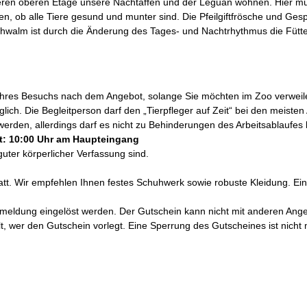
 deren oberen Etage unsere Nachtaffen und der Leguan wohnen. Hier
, ob alle Tiere gesund und munter sind. Die Pfeilgiftfrösche und Gespe
chwalm ist durch die Änderung des Tages- und Nachtrhythmus die Fütter
Ihres Besuchs nach dem Angebot, solange Sie möchten im Zoo verweil
lich. Die Begleitperson darf den „Tierpfleger auf Zeit“ bei den meist
werden, allerdings darf es nicht zu Behinderungen des Arbeitsablaufe
t: 10:00 Uhr am Haupteingang
uter körperlicher Verfassung sind.
 statt. Wir empfehlen Ihnen festes Schuhwerk sowie robuste Kleidung. 
eldung eingelöst werden. Der Gutschein kann nicht mit anderen Ange
lt, wer den Gutschein vorlegt. Eine Sperrung des Gutscheines ist nicht