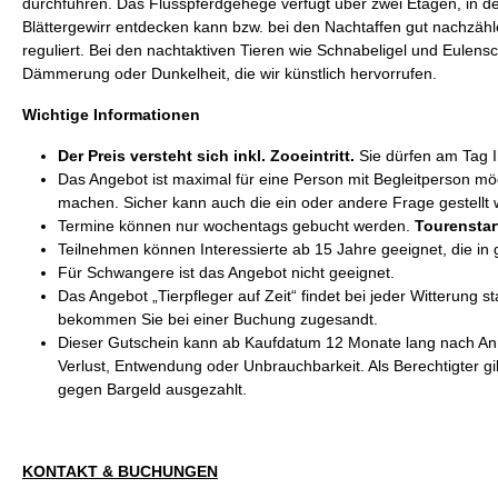
durchführen. Das Flusspferdgehege verfügt über zwei Etagen, in
Blättergewirr entdecken kann bzw. bei den Nachtaffen gut nachzählen
reguliert. Bei den nachtaktiven Tieren wie Schnabeligel und Eulens
Dämmerung oder Dunkelheit, die wir künstlich hervorrufen.
Wichtige Informationen
Der Preis versteht sich inkl. Zooeintritt.
Sie dürfen am Tag 
Das Angebot ist maximal für eine Person mit Begleitperson mög
machen. Sicher kann auch die ein oder andere Frage gestellt 
Termine können nur wochentags gebucht werden.
Tourenstar
Teilnehmen können Interessierte ab 15 Jahre geeignet, die in g
Für Schwangere ist das Angebot nicht geeignet.
Das Angebot „Tierpfleger auf Zeit“ findet bei jeder Witterung
bekommen Sie bei einer Buchung zugesandt.
Dieser Gutschein kann ab Kaufdatum 12 Monate lang nach Anm
Verlust, Entwendung oder Unbrauchbarkeit. Als Berechtigter gi
gegen Bargeld ausgezahlt.
KONTAKT & BUCHUNGEN