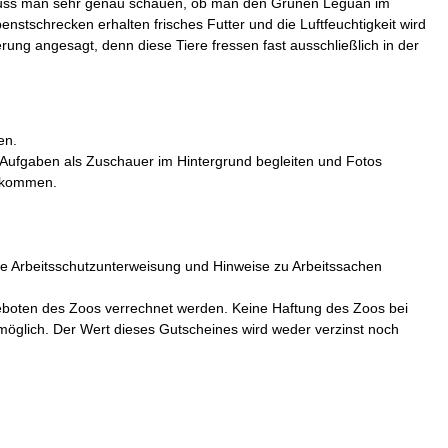
 muss man sehr genau schauen, ob man den Grünen Leguan im
nstschrecken erhalten frisches Futter und die Luftfeuchtigkeit wird
ung angesagt, denn diese Tiere fressen fast ausschließlich in der
en.
en Aufgaben als Zuschauer im Hintergrund begleiten und Fotos
s kommen.
Eine Arbeitsschutzunterweisung und Hinweise zu Arbeitssachen
boten des Zoos verrechnet werden. Keine Haftung des Zoos bei
 möglich. Der Wert dieses Gutscheines wird weder verzinst noch