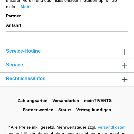
unseren Verein und das Inklusionsteam "Golden Spirit". So
einfa…
Mehr
Partner
Anfahrt
Service-Hotline
Service
Rechtliches/Infos
Zahlungsarten
Versandarten
meinTIVENTS
Partner werden
Status
Vertrag kündigen
* Alle Preise inkl. gesetzl. Mehrwertsteuer zzgl.
Versandkosten
und ggf. Nachnahmegebühren, wenn nicht anders angegeben.