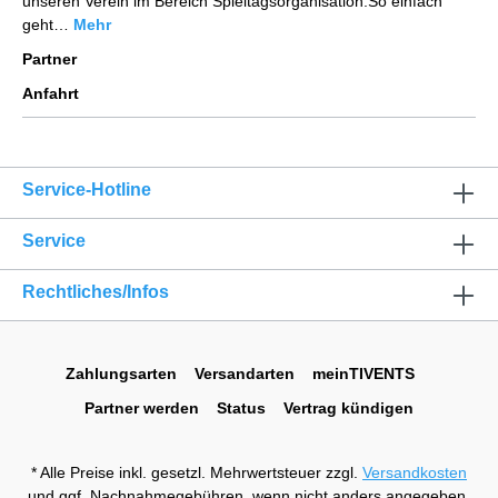
unseren Verein im Bereich Spieltagsorganisation.So einfach
geht…
Mehr
Partner
Anfahrt
Service-Hotline
Service
Rechtliches/Infos
Zahlungsarten
Versandarten
meinTIVENTS
Partner werden
Status
Vertrag kündigen
* Alle Preise inkl. gesetzl. Mehrwertsteuer zzgl.
Versandkosten
und ggf. Nachnahmegebühren, wenn nicht anders angegeben.