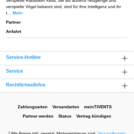
Verspielte Rabauken Keas, die als äußerst neugierige und
verspielte Vögel bekannt sind, sind für ihre Intelligenz und ihr
t…
Mehr
Partner
Anfahrt
Service-Hotline
Service
Rechtliches/Infos
Zahlungsarten
Versandarten
meinTIVENTS
Partner werden
Status
Vertrag kündigen
* Alle Preise inkl. gesetzl. Mehrwertsteuer zzgl.
Versandkosten