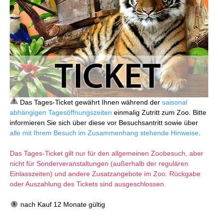
Das Tages-Ticket gewährt Ihnen während der
saisonal
abhängigen Tagesöffnungszeiten
einmalig Zutritt zum Zoo. Bitte
informieren Sie sich über diese vor Besuchsantritt sowie über
alle mit Ihrem Besuch im Zusammenhang stehende Hinweise
.
Das Tages-Ticket gilt nur für den allgemeinen Zoobesuch, aber
nicht für Sonderveranstaltungen (außerhalb der regulären
Einlasszeiten) und andere Zusatzangebote im Zoo. Rückgabe
oder Auszahlung des Tickets sind ausgeschlossen.
nach Kauf 12 Monate gültig