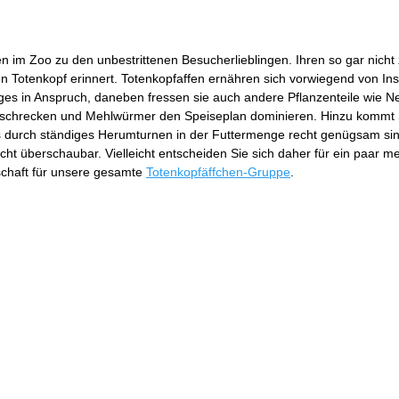
fen im Zoo zu den unbestrittenen Besucherlieblingen. Ihren so gar n
 Totenkopf erinnert. Totenkopfaffen ernähren sich vorwiegend von Inse
ges in Anspruch, daneben fressen sie auch andere Pflanzenteile wie Nek
euschrecken und Mehlwürmer den Speiseplan dominieren. Hinzu kommt 
durch ständiges Herumturnen in der Futtermenge recht genügsam sind 
 recht überschaubar. Vielleicht entscheiden Sie sich daher für ein paar
schaft für unsere gesamte
Totenkopfäffchen-Gruppe
.