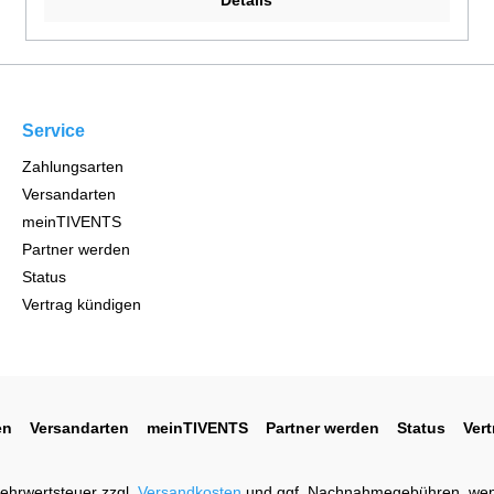
Details
Service
Zahlungsarten
Versandarten
meinTIVENTS
Partner werden
Status
Vertrag kündigen
en
Versandarten
meinTIVENTS
Partner werden
Status
Ver
 Mehrwertsteuer zzgl.
Versandkosten
und ggf. Nachnahmegebühren, wen